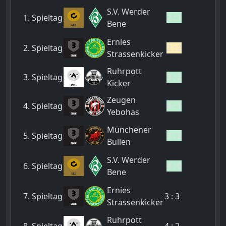
S.V. Werder
1. Spieltag
2 : 1
Bene
Ernies
2. Spieltag
2 : 2
Strassenkicker
Ruhrpott
3. Spieltag
3 : 2
Kicker
Zeugen
4. Spieltag
4 : 1
Yebohas
Münchener
5. Spieltag
3 : 2
Bullen
S.V. Werder
6. Spieltag
4 : 0
Bene
Ernies
7. Spieltag
3 : 3
Strassenkicker
Ruhrpott