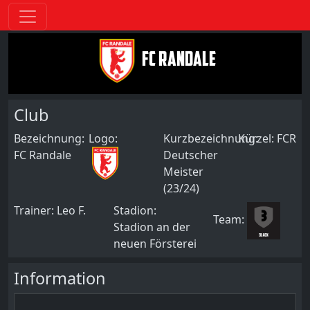
FC RANDALE
Club
Bezeichnung:
Logo:
Kurzbezeichnung:
Kürzel: FCR
FC Randale
Deutscher
Meister
(23/24)
Trainer: Leo F.
Stadion:
Team:
Stadion an der
neuen Försterei
Information