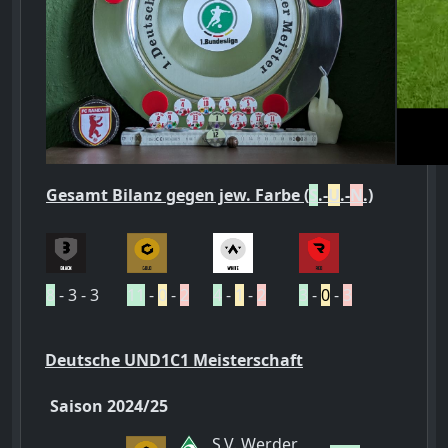
Gesamt Bilanz gegen jew. Farbe (
S
.-
U
.-
N
.)
8
- 3 - 3
11
-
0
-
2
4
-
1
-
2
3
-
0
-
3
Deutsche UND1C1 Meisterschaft
Saison 2024/25
S.V. Werder