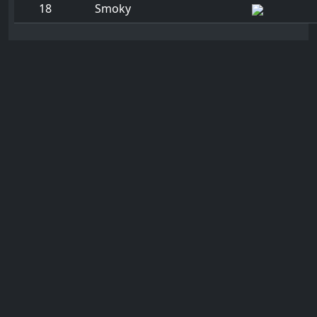
18
Smoky