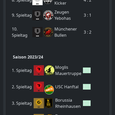
8. Spieltag
4 : 2
Kicker
Zeugen
9. Spieltag
3 : 1
Yebohas
10.
Münchener
3 : 2
Spieltag
Bullen
Saison 2023/24
Moglis
1. Spieltag
3 : 2
Mauertruppe
2. Spieltag
USC Hanftal
3 : 1
Borussia
3. Spieltag
3 : 2
Rheinhausen