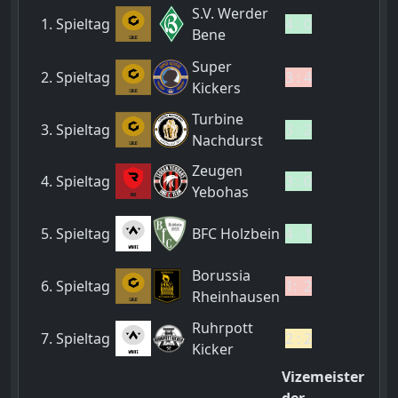
S.V. Werder
1. Spieltag
4 : 0
Bene
Super
2. Spieltag
3 : 4
Kickers
Turbine
3. Spieltag
3 : 2
Nachdurst
Zeugen
4. Spieltag
3 : 0
Yebohas
5. Spieltag
BFC Holzbein
4 : 1
Borussia
6. Spieltag
1: 2
Rheinhausen
Ruhrpott
7. Spieltag
2 : 2
Kicker
Vizemeister