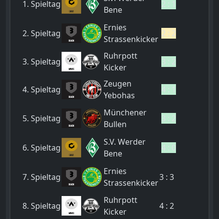
1. Spieltag
2 : 1
Bene
Ernies
2. Spieltag
2 : 2
Strassenkicker
Ruhrpott
3. Spieltag
3 : 2
Kicker
Zeugen
4. Spieltag
4 : 1
Yebohas
Münchener
5. Spieltag
3 : 2
Bullen
S.V. Werder
6. Spieltag
4 : 0
Bene
Ernies
7. Spieltag
3 : 3
Strassenkicker
Ruhrpott
8. Spieltag
4 : 2
Kicker