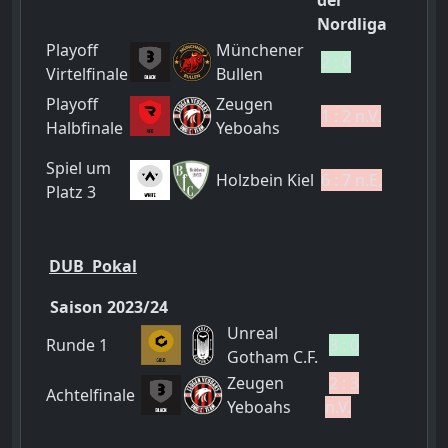
der
Nordliga
Playoff
Münchener
2 : 0
Virtelfinale
Bullen
Playoff
Zeugen
1 : 2 n.V.
Halbfinale
Yeboahs
Spiel um
Holzbein Kiel
6 : 7 n.E.
Platz 3
DUB Pokal
Saison 2023/24
Unreal
Runde 1
3 : 0
Gotham C.F.
Zeugen
2 : 3
Achtelfinale
Yeboahs
n.V.