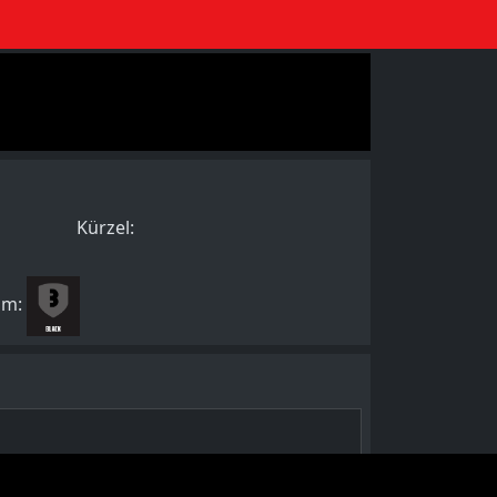
Kürzel:
am: